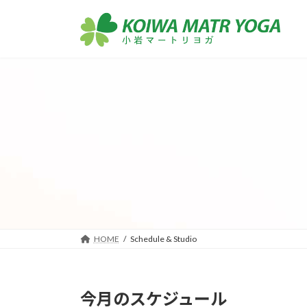
コ
ナ
ン
ビ
テ
ゲ
ン
ー
ツ
シ
へ
ョ
ス
ン
キ
に
ッ
移
プ
動
HOME
Schedule & Studio
今月のスケジュール