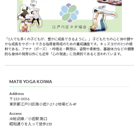
「1人でも多くの子どもが、豊かに成長できるように。」 子どもたちの心と体の健や
かな成長をサポートできる指導者育成のための養成講座です。キッズヨガの3つの根
幹である、アサナ（ポーズ）・呼吸法・瞑想は、姿勢や柔軟性、基礎体力などの健康
的な身体の発育以外にも近年「心の発達」に効果的であると言われています。
MATR YOGA KOIWA
Address
〒133-0056
東京都江戸川区南小岩7-27-2地場ビル4F
Access
JR総武線／小岩駅 南口
昭和通りを入って徒歩2分