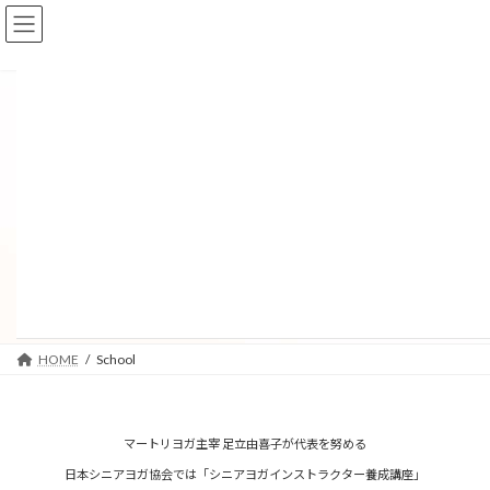
コ
ナ
ン
ビ
テ
ゲ
ン
ー
ツ
シ
へ
ョ
ス
ン
キ
に
ッ
移
School
プ
動
HOME
School
マートリヨガ主宰 足立由喜子が代表を努める
日本シニアヨガ協会では「シニアヨガインストラクター養成講座」