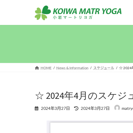
コ
ナ
ン
ビ
テ
ゲ
ン
ー
ツ
シ
へ
ョ
ス
ン
キ
に
ッ
移
プ
動
HOME
News & Information
スケジュール
☆ 20
☆ 2024年4月のスケジ
最
2024年3月27日
2024年3月27日
matry
終
更
新
日