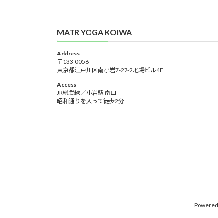
MATR YOGA KOIWA
Address
〒133-0056
東京都江戸川区南小岩7-27-2地場ビル4F
Access
JR総武線／小岩駅 南口
昭和通りを入って徒歩2分
Powered