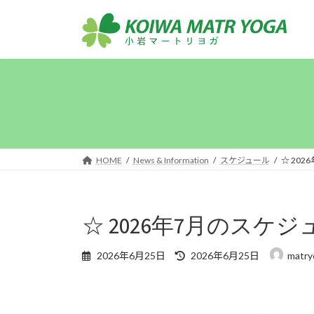
コ
ナ
ン
ビ
テ
ゲ
ン
ー
ツ
シ
へ
ョ
ス
ン
キ
に
ッ
移
プ
動
HOME
News & Information
スケジュール
☆ 20
☆ 2026年7月のスケジ
最
2026年6月25日
2026年6月25日
matry
終
更
新
日