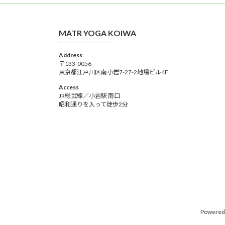
MATR YOGA KOIWA
Address
〒133-0056
東京都江戸川区南小岩7-27-2地場ビル4F
Access
JR総武線／小岩駅 南口
昭和通りを入って徒歩2分
Powered